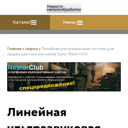
Каталог
Меню
Главная
»
сварка
»
Линейная ультразвуковая система для
сварки цветных металлов Sonic Weld 4010
Линейная