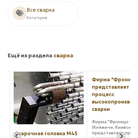
Все сварка
Категория
Ещё из раздела
сварка
Фирма "Фрониус
представляет но
ть
процесс
высокопроизвод
сварки
ме
Фирма "Фрониус Фак
е.
(Княжичи, Киевская 
представляет проц
Сварочная головка М45
и