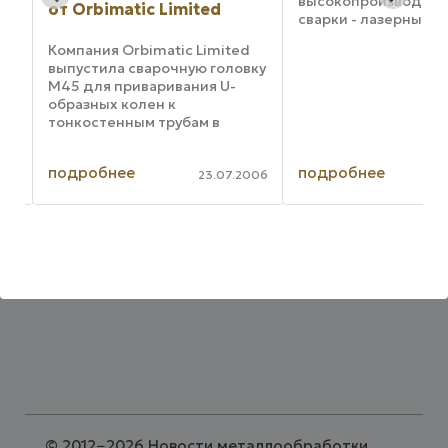
высокопроизводите
от Orbimatic Limited
сварки - лазерный г
го
Новая технология с
Компания Orbimatic Limited
скорость лазерной с
а
выпустила сварочную головку
качеством сварки по
М45 для приваривания U-
МИГ. Это противоре
образных колен к
именно этого ...
тонкостенным трубам в
нагревательном и
холодильном оборудовании.
подробнее
подробнее
Сварочная головка М45
001
23.07.2006
разработана так, чтобы
можно было приваривать
тонкостенные ...
©
2012−2026 Новости металлообработки