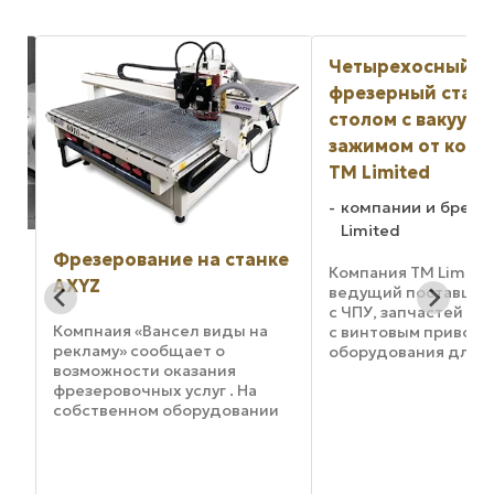
Четырехосный фасонно-
фрезерный станок со
столом с вакуумным
зажимом от компании
TM Limited
компании и бренды: TM
Limited
ке
Серия фасонно-
Компания TM Limited,
фрезерных станк
ведущий поставщик станков
ЧПУ HDS от комп
с ЧПУ, запчастей для станков
с винтовым приводом и
Techno
оборудования для
производства и обработки
Фасонно-фрезерные
тонколистового металла для
ЧПУ серии HDS от к
и
аэрокосмической,
Techno обеспечива
медицинской
высокую точность 
промышленности,
и надежность по до
ка
производства запчастей, ...
цене. Данные