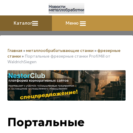
Каталог
Меню
Главная
»
металлообрабатывающие станки
»
фрезерные
станки
»
Портальные фрезерные станки ProfiMill от
WaldrichSiegen
Портальные