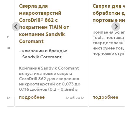
Сверла для
Сверла для черн
микроотверстий
обработки допо
CoroDrill® 862 с
портовые инстр
покрытием TiAlN от
Компания Scientific 
компании Sandvik
er
Tools, поставщик
Coromant
твердосплавных ре
ила
инструментов, пред
компании и бренды:
черновые ступенча
Sandvik Coromant
сверла для портов S
AS5202. Сверла спе
Компания Sandvik Coromant
разработаны для по
выпустила новые сверла
отверстий под порт
CoroDrill 862 для сверления
Черновые сверла,
микроотверстий от 0,073 до
изготовленные ...
0,116 дюймов (0,2 – 0,3мм) в
их
диаметре. Тонкое покрытие
вов
подробнее
подробнее
012
12.06.2012
TiAlN позволяет сохранить
геометрию режущей кромки и
обеспечивает гладкость
поверхности ...