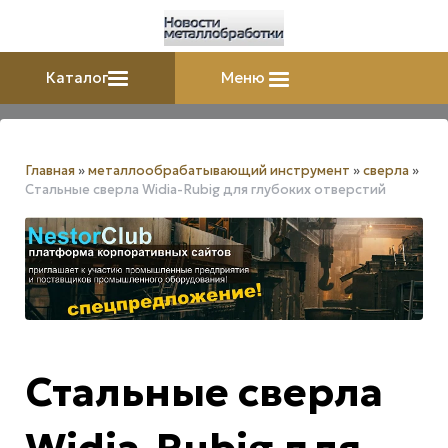
Каталог
Меню
Главная
»
металлообрабатывающий инструмент
»
сверла
»
Стальные сверла Widia-Rubig для глубоких отверстий
Стальные сверла