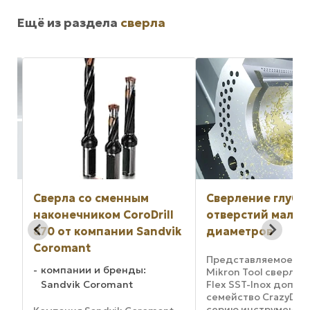
Ещё из раздела
сверла
Сверление глубоких
Сверлильная го
l
отверстий малых
DrillMeister с но
ik
диаметров
геометрией DMM
повышения
Представляемое компанией
производительн
Mikron Tool сверло CrazyDrill
Flex SST-Inox дополняет
Корпорация Tungal
семейство CrazyDrill Flex,
объявляет о расши
серию инструментов для