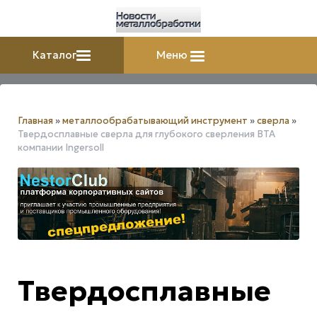
Каталог
Меню
Главная
»
металлообрабатывающий инструмент
»
сверла
»
Твердосплавные сверла для глубокого сверления BTA
компании Ingersoll
Твердосплавные