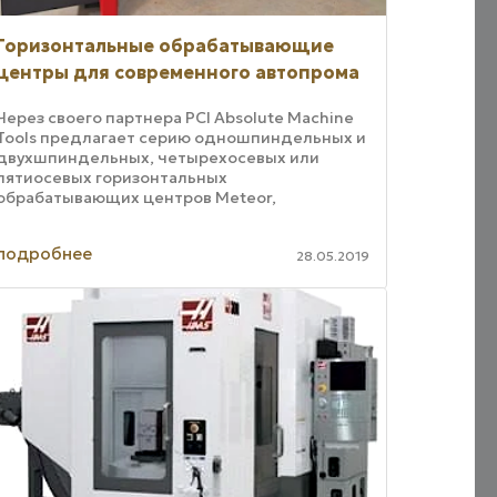
Горизонтальные обрабатывающие
центры для современного автопрома
Через своего партнера PCI Absolute Machine
Tools предлагает серию одношпиндельных и
двухшпиндельных, четырехосевых или
пятиосевых горизонтальных
обрабатывающих центров Meteor,
разработанных для производства широкого
спектра алюминиевых автомобильных ...
подробнее
28.05.2019