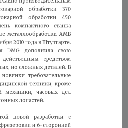
вычайно производительным
окарной обработки 370
токарной обработки 450
чень компактного станка
вке металлообработки AMB
ября 2010 года в Штутгарте.
ия DMG дополнила свою
действенным средством
ых, но сложных деталей. В
 новинки требовательные
дицинской техники, кроме
й механики, часовых дел
ионных лопастей.
той новой разработки с
фрезеровки и 6-сторонней