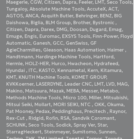
Maegerle
,
CGW
,
Citizen
,
Dapra
,
Feeler
,
LMT
,
Seco Tools
,
Tungaloy
,
Absolute Machine Tools
,
AccuteX
,
ACT
,
AGTOS
,
ANCA
,
Asquith Butler
,
Behringer
,
BENZ
,
BIG
Daishowa
,
Biglia
,
BLM Group
,
Brother
,
Bystronic
,
Citizen
,
Dapra
,
Darex
,
DMG
,
Doosan
,
Dugard
,
Emag
,
Emuge
,
Engis
,
Euromac
,
EXSYS Tools
,
Finn-Power
,
Floyd
Automatic
,
Ganesh
,
GCC
,
GenSwiss
,
GF
AgieCharmilles
,
Gleason
,
Haas Automation
,
Haimer
,
Handtmann
,
Hardinge Machine Tools
,
Hartford
,
Hermle
,
HOLZ-HER
,
Hurco
,
Hwacheon
,
Hydrafeed
,
Hyundai
,
ITC
,
KASTO
,
Kennametal
,
Kern
,
Kitamura
,
KMT
,
KNUTH Machine Tools
,
KOMET GROUP
,
KVKKoerner
,
LASERDYNE
,
Leader CNC
,
LMT
,
LVD
,
MAG
,
Makino
,
Matsuura
,
Mazak
,
MEBA
,
Messer
,
Metabo
,
Methods Machine Tools
,
Micro 100
,
Miller
,
Mitsubishi
,
Mitsui Seiki
,
Mollart
,
MORI SEIKI
,
NTC
,
OKK
,
Okuma
,
Pat Mooney
,
Pedax
,
Peddinghaus
,
Precitech
,
Raynor
,
Rex-Cut
,
Ridgid
,
Rofin
,
RSA
,
Sandvik Coromant
,
SCHUNK
,
Seco Tools
,
Sodick
,
Spray Ver
,
Star
,
StarragHeckert
,
Steinmeyer
,
Sumitomo
,
Sunnen
,
Techno
,
THK
,
TM Limited
,
Tongtai
,
Tornos
,
Toyoda
,