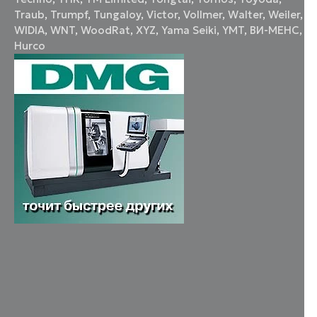
Traub
,
Trumpf
,
Tungaloy
,
Victor
,
Vollmer
,
Walter
,
Weiler
,
WIDIA
,
WNT
,
WoodRat
,
XYZ
,
Yama Seiki
,
YMT
,
ВИ-МЕНС
,
Нurco