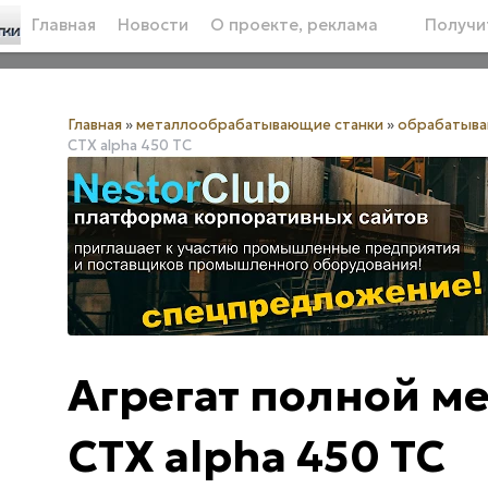
Главная
Новости
О проекте, реклама
Получит
Главная
»
металлообрабатывающие станки
»
обрабатыв
CTX alpha 450 TC
Агрегат полной м
CTX alpha 450 TC