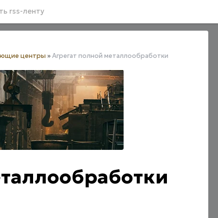
ь rss-ленту
ающие центры
»
Агрегат полной металлообработки
еталлообработки