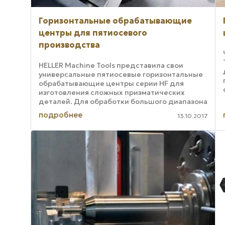
Горизонтальные обрабатывающие
центры для пятиосевого
производства
HELLER Machine Tools представила свои
универсальные пятиосевые горизонтальные
обрабатывающие центры серии HF для
изготовления сложных призматических
деталей. Для обработки большого диапазона
заготовок, от более легких, более мелких, до
подробнее
13.10.2017
более тяжелых ...