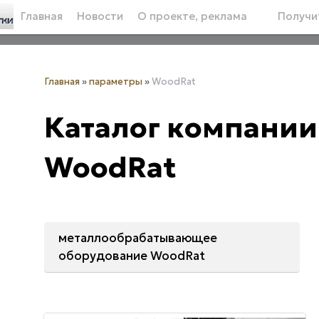
Главная
Новости
О проекте, реклама
Получит
Главная
»
параметры
»
WoodRat
Каталог компании
WoodRat
металлообрабатывающее
оборудование WoodRat