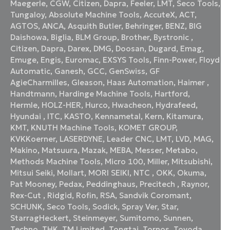
Maegerle
,
CGW
,
Citizen
,
Dapra
,
Feeler
,
LMT
,
Seco Tools
,
Tungaloy
,
Absolute Machine Tools
,
AccuteX
,
ACT
,
AGTOS
,
ANCA
,
Asquith Butler
,
Behringer
,
BENZ
,
BIG
Daishowa
,
Biglia
,
BLM Group
,
Brother
,
Bystronic
,
Citizen
,
Dapra
,
Darex
,
DMG
,
Doosan
,
Dugard
,
Emag
,
Emuge
,
Engis
,
Euromac
,
EXSYS Tools
,
Finn-Power
,
Floyd
Automatic
,
Ganesh
,
GCC
,
GenSwiss
,
GF
AgieCharmilles
,
Gleason
,
Haas Automation
,
Haimer
,
Handtmann
,
Hardinge Machine Tools
,
Hartford
,
Hermle
,
HOLZ-HER
,
Hurco
,
Hwacheon
,
Hydrafeed
,
Hyundai
,
ITC
,
KASTO
,
Kennametal
,
Kern
,
Kitamura
,
KMT
,
KNUTH Machine Tools
,
KOMET GROUP
,
KVKKoerner
,
LASERDYNE
,
Leader CNC
,
LMT
,
LVD
,
MAG
,
Makino
,
Matsuura
,
Mazak
,
MEBA
,
Messer
,
Metabo
,
Methods Machine Tools
,
Micro 100
,
Miller
,
Mitsubishi
,
Mitsui Seiki
,
Mollart
,
MORI SEIKI
,
NTC
,
OKK
,
Okuma
,
Pat Mooney
,
Pedax
,
Peddinghaus
,
Precitech
,
Raynor
,
Rex-Cut
,
Ridgid
,
Rofin
,
RSA
,
Sandvik Coromant
,
SCHUNK
,
Seco Tools
,
Sodick
,
Spray Ver
,
Star
,
StarragHeckert
,
Steinmeyer
,
Sumitomo
,
Sunnen
,
Techno
,
THK
,
TM Limited
,
Tongtai
,
Tornos
,
Toyoda
,