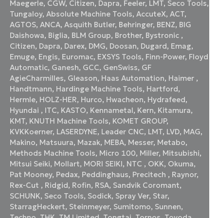
Maegerle
,
CGW
,
Citizen
,
Dapra
,
Feeler
,
LMT
,
Seco Tools
,
Tungaloy
,
Absolute Machine Tools
,
AccuteX
,
ACT
,
AGTOS
,
ANCA
,
Asquith Butler
,
Behringer
,
BENZ
,
BIG
Daishowa
,
Biglia
,
BLM Group
,
Brother
,
Bystronic
,
Citizen
,
Dapra
,
Darex
,
DMG
,
Doosan
,
Dugard
,
Emag
,
Emuge
,
Engis
,
Euromac
,
EXSYS Tools
,
Finn-Power
,
Floyd
Automatic
,
Ganesh
,
GCC
,
GenSwiss
,
GF
AgieCharmilles
,
Gleason
,
Haas Automation
,
Haimer
,
Handtmann
,
Hardinge Machine Tools
,
Hartford
,
Hermle
,
HOLZ-HER
,
Hurco
,
Hwacheon
,
Hydrafeed
,
Hyundai
,
ITC
,
KASTO
,
Kennametal
,
Kern
,
Kitamura
,
KMT
,
KNUTH Machine Tools
,
KOMET GROUP
,
KVKKoerner
,
LASERDYNE
,
Leader CNC
,
LMT
,
LVD
,
MAG
,
Makino
,
Matsuura
,
Mazak
,
MEBA
,
Messer
,
Metabo
,
Methods Machine Tools
,
Micro 100
,
Miller
,
Mitsubishi
,
Mitsui Seiki
,
Mollart
,
MORI SEIKI
,
NTC
,
OKK
,
Okuma
,
Pat Mooney
,
Pedax
,
Peddinghaus
,
Precitech
,
Raynor
,
Rex-Cut
,
Ridgid
,
Rofin
,
RSA
,
Sandvik Coromant
,
SCHUNK
,
Seco Tools
,
Sodick
,
Spray Ver
,
Star
,
StarragHeckert
,
Steinmeyer
,
Sumitomo
,
Sunnen
,
Techno
,
THK
,
TM Limited
,
Tongtai
,
Tornos
,
Toyoda
,