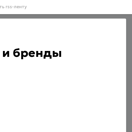
ь rss-ленту
 и бренды