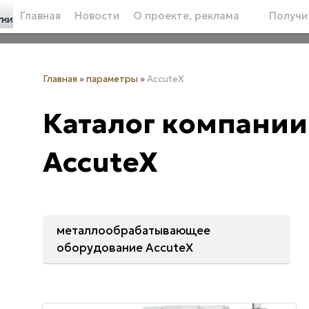
Главная
Новости
О проекте, реклама
Получит
Главная
»
параметры
»
AccuteX
Каталог компании
AccuteX
металлообрабатывающее
оборудование AccuteX