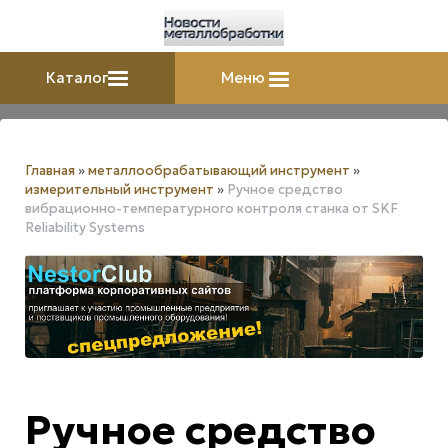
Каталог
Меню
Главная
»
металлообрабатывающий инструмент
»
измерительный инструмент
»
Ручное средство
вибрационно-температурного контроля станка от SKF
Reliability Systems
Ручное средство