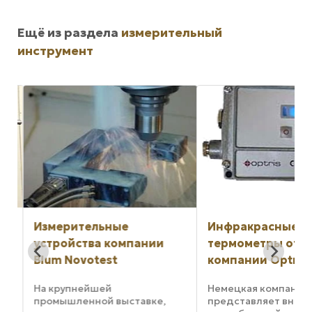
Ещё из раздела
измерительный
инструмент
т
Измерительные
Инфракрасные
устройства компании
термометры от
Blum Novotest
компании Optris
На крупнейшей
Немецкая компания 
промышленной выставке,
представляет вним