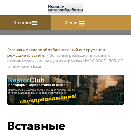
Каталог
Меню
Главная
»
металлообрабатывающий инструмент
»
режущие пластины
»
Вставные режущие пластины с
несимметричными режущими гранями HM90 ADCT 1505-CF
от компании Iscar
Вставные