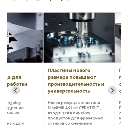
Пластины нового
Пластины с ново
размера повышают
геометрией для
производительность и
обработки канав
универсальность
отрезания
Новая режущая пластина
Режущие пластины W
MaxiMill 491 от CERATIZIT ,
DX18 для обработки 
входящая в линейку
отрезания с двумя 
продуктов для фрезерных
кромками и шириной 
станков со сменными
4 миллиметров явл