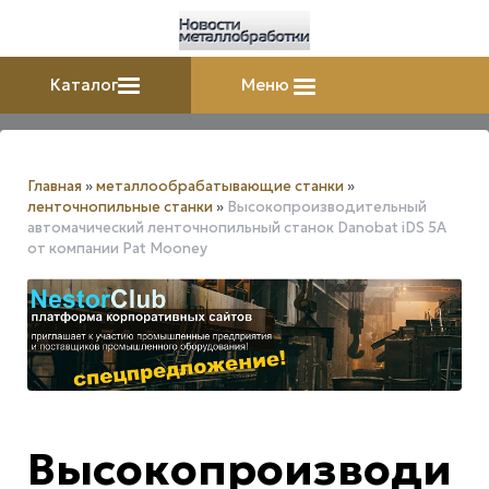
Каталог
Меню
Главная
»
металлообрабатывающие станки
»
ленточнопильные станки
»
Высокопроизводительный
автомачический ленточнопильный станок Danobat iDS 5A
от компании Pat Mooney
Высокопроизводи