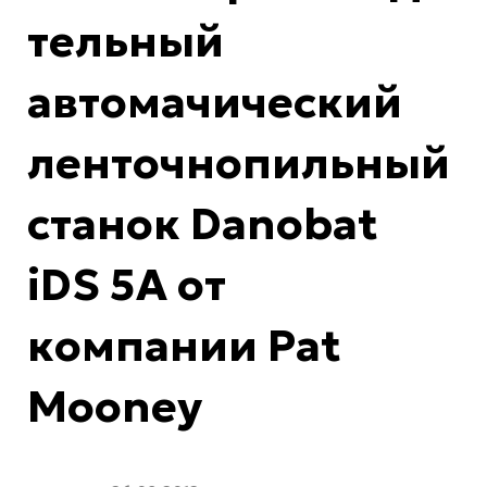
тельный
автомачический
ленточнопильный
станок Danobat
iDS 5A от
компании Pat
Mooney