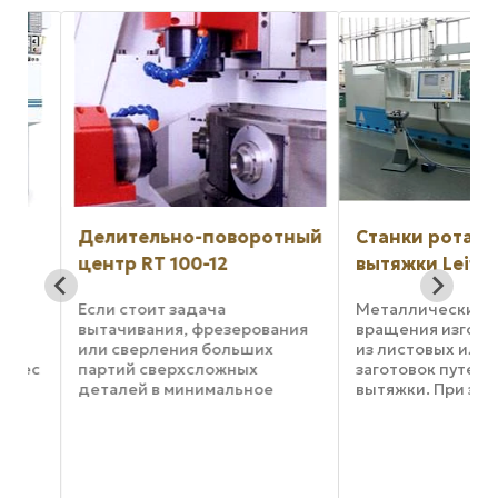
Делительно-поворотный
Станки ротацио
центр RT 100-12
вытяжки Leifeld
Если стоит задача
Металлические пол
вытачивания, фрезерования
вращения изготавл
или сверления больших
из листовых или по
ес
партий сверхсложных
заготовок путем ро
деталей в минимальное
вытяжки. При этом
.
время на одной системе
вращающаяся загот
я
общим потенциалом до 12
деформируется одн
независимых станций
несколькими ролика
ция
металлообработки, если
вращающейся оправ
желательна
Данный процесс