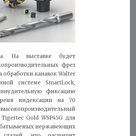
та. На выставке будет
копроизводительных фрез
ма обработки канавок Walter
нной системе SmartLock,
ринудительную фиксацию
ремя индексации на 70
й высокопроизводительный
Tigertec Gold WSP45G для
рабатываемых нержавеющих
 сталей, что расширит