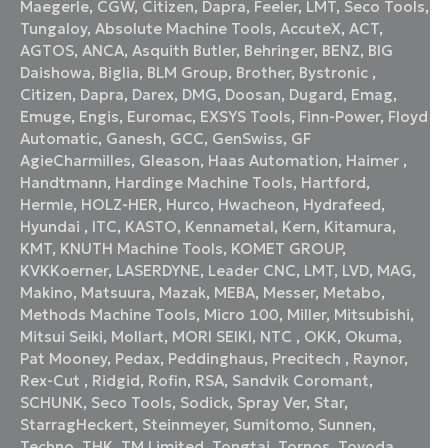
Maegerle
,
CGW
,
Citizen
,
Dapra
,
Feeler
,
LMT
,
Seco Tools
,
Tungaloy
,
Absolute Machine Tools
,
AccuteX
,
ACT
,
AGTOS
,
ANCA
,
Asquith Butler
,
Behringer
,
BENZ
,
BIG
Daishowa
,
Biglia
,
BLM Group
,
Brother
,
Bystronic
,
Citizen
,
Dapra
,
Darex
,
DMG
,
Doosan
,
Dugard
,
Emag
,
Emuge
,
Engis
,
Euromac
,
EXSYS Tools
,
Finn-Power
,
Floyd
Automatic
,
Ganesh
,
GCC
,
GenSwiss
,
GF
AgieCharmilles
,
Gleason
,
Haas Automation
,
Haimer
,
Handtmann
,
Hardinge Machine Tools
,
Hartford
,
Hermle
,
HOLZ-HER
,
Hurco
,
Hwacheon
,
Hydrafeed
,
Hyundai
,
ITC
,
KASTO
,
Kennametal
,
Kern
,
Kitamura
,
KMT
,
KNUTH Machine Tools
,
KOMET GROUP
,
KVKKoerner
,
LASERDYNE
,
Leader CNC
,
LMT
,
LVD
,
MAG
,
Makino
,
Matsuura
,
Mazak
,
MEBA
,
Messer
,
Metabo
,
Methods Machine Tools
,
Micro 100
,
Miller
,
Mitsubishi
,
Mitsui Seiki
,
Mollart
,
MORI SEIKI
,
NTC
,
OKK
,
Okuma
,
Pat Mooney
,
Pedax
,
Peddinghaus
,
Precitech
,
Raynor
,
Rex-Cut
,
Ridgid
,
Rofin
,
RSA
,
Sandvik Coromant
,
SCHUNK
,
Seco Tools
,
Sodick
,
Spray Ver
,
Star
,
StarragHeckert
,
Steinmeyer
,
Sumitomo
,
Sunnen
,
Techno
,
THK
,
TM Limited
,
Tongtai
,
Tornos
,
Toyoda
,