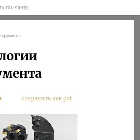
ь rss-ленту
струмента
логии
умента
ь
сохранить как pdf