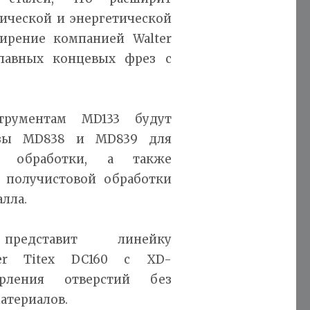
мической и энергетической
ирение компанией Walter
плавных концевых фрез с
рументам MD133 будут
езы MD838 и MD839 для
ой обработки, а также
 получистовой обработки
лла.
едставит линейку
ter Titex DC160 с XD-
рления отверстий без
материалов.