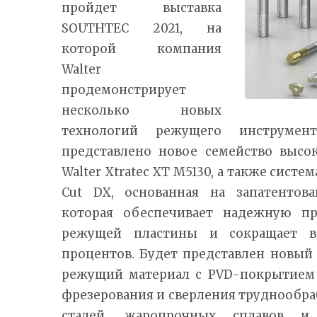
пройдет выставка
SOUTHTEC 2021, на
которой компания
Walter
продемонстрирует
несколько новых
технологий режущего инструмен
представлено новое семейство высо
Walter Xtratec XT M5130, а также систе
Cut DX, основанная на запатентова
которая обеспечивает надежную п
режущей пластины и сокращает в
процентов. Будет представлен новы
режущий материал с PVD-покрытием 
фрезерования и сверления труднооб
сталей, жаропрочных сплавов и