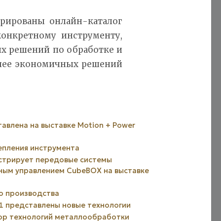
трированы онлайн-каталог
конкретному инструменту,
ых решений по обработке и
более экономичных решений
влена ​​на выставке Motion + Power
епления инструмента
нстрирует передовые системы
ным управлением CubeBOX на выставке
о производства
1 представлены новые технологии
зор технологий металлообработки