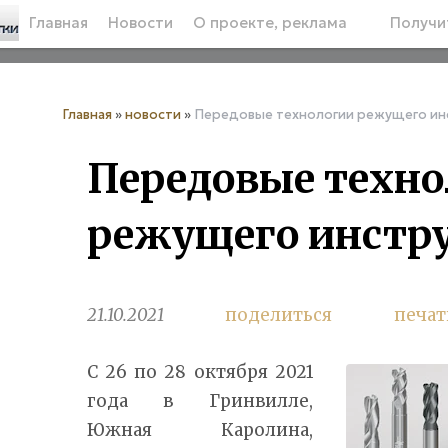
Главная
Новости
О проекте, реклама
Получит
Главная
»
новости
»
Передовые технологии режущего ин
Передовые техно
режущего инстр
21.10.2021
поделиться
печат
С 26 по 28 октября 2021
года в Гринвилле,
Южная Каролина,