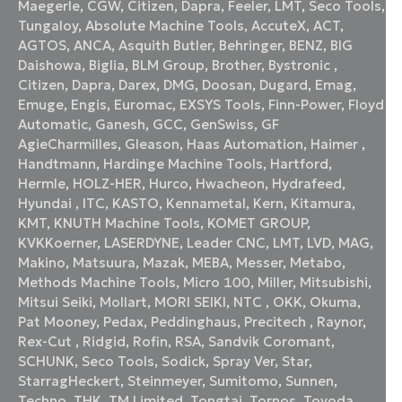
Maegerle
,
CGW
,
Citizen
,
Dapra
,
Feeler
,
LMT
,
Seco Tools
,
Tungaloy
,
Absolute Machine Tools
,
AccuteX
,
ACT
,
AGTOS
,
ANCA
,
Asquith Butler
,
Behringer
,
BENZ
,
BIG
Daishowa
,
Biglia
,
BLM Group
,
Brother
,
Bystronic
,
Citizen
,
Dapra
,
Darex
,
DMG
,
Doosan
,
Dugard
,
Emag
,
Emuge
,
Engis
,
Euromac
,
EXSYS Tools
,
Finn-Power
,
Floyd
Automatic
,
Ganesh
,
GCC
,
GenSwiss
,
GF
AgieCharmilles
,
Gleason
,
Haas Automation
,
Haimer
,
Handtmann
,
Hardinge Machine Tools
,
Hartford
,
Hermle
,
HOLZ-HER
,
Hurco
,
Hwacheon
,
Hydrafeed
,
Hyundai
,
ITC
,
KASTO
,
Kennametal
,
Kern
,
Kitamura
,
KMT
,
KNUTH Machine Tools
,
KOMET GROUP
,
KVKKoerner
,
LASERDYNE
,
Leader CNC
,
LMT
,
LVD
,
MAG
,
Makino
,
Matsuura
,
Mazak
,
MEBA
,
Messer
,
Metabo
,
Methods Machine Tools
,
Micro 100
,
Miller
,
Mitsubishi
,
Mitsui Seiki
,
Mollart
,
MORI SEIKI
,
NTC
,
OKK
,
Okuma
,
Pat Mooney
,
Pedax
,
Peddinghaus
,
Precitech
,
Raynor
,
Rex-Cut
,
Ridgid
,
Rofin
,
RSA
,
Sandvik Coromant
,
SCHUNK
,
Seco Tools
,
Sodick
,
Spray Ver
,
Star
,
StarragHeckert
,
Steinmeyer
,
Sumitomo
,
Sunnen
,
Techno
,
THK
,
TM Limited
,
Tongtai
,
Tornos
,
Toyoda
,