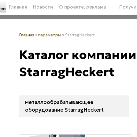
Главная
Новости
О проекте, реклама
Получит
Главная
»
параметры
»
StarragHeckert
Каталог компании
StarragHeckert
металлообрабатывающее
оборудование StarragHeckert