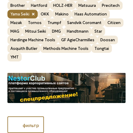
Brother
Hartford
HOLZ-HER
Matsuura
Precitech
Yama Seiki
OKK
Makino
Haas Automation
Mazak
Tornos
Trumpf
Sandvik Coromant
Citizen
MAG
Mitsui Seiki
DMG
Handtmann
Star
Hardinge Machine Tools
GF AgieCharmilles
Doosan
Asquith Butler
Methods Machine Tools
Tongtai
YMT
фильтр