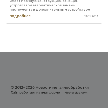
имеет прочную конструкцию, оснащен
устройством автоматической замены
инструмента и дополнительным устройством
автоматической смены шпиндельной головки.
подробнее
28.11.2013
Линейный ход по ...
©
2012−2026 Новости металлообработки
Сайт работает на платформе
Nestorclub.com