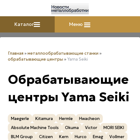
Каталог
Меню
Главная
»
металлообрабатывающие станки
»
обрабатывающие центры
»
Yama Seiki
Обрабатывающие
центры Yama Seiki
Maegerle
Kitamura
Hermle
Hwacheon
Absolute Machine Tools
Okuma
Victor
MORI SEIKI
BLM Group
Citizen
Kern
Нurco
Emag
Vollmer