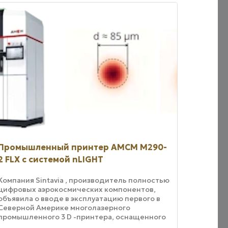
Промышленный принтер AMCM M290-
2 FLX с системой nLIGHT
Компания Sintavia , производитель полностью
цифровых аэрокосмических компонентов,
объявила о вводе в эксплуатацию первого в
Северной Америке многолазерного
промышленного 3 D -принтера, оснащенного
волоконно-оптическими лазерными