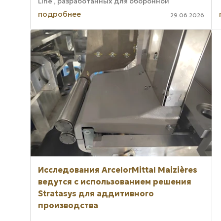
Line , разработанных для оборонной
промышленности и сред с высоким уровнем
подробнее
29.06.2026
...
Исследования ArcelorMittal Maizières
ведутся с использованием решения
Stratasys для аддитивного
производства