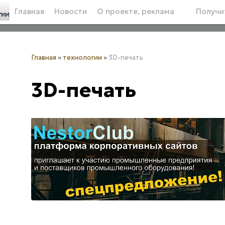
Главная
Новости
О проекте, реклама
Получит
Главная
»
технологии
»
3D-печать
3D-печать