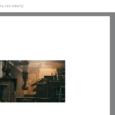
ь rss-ленту