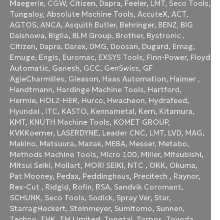
Maegerle
,
CGW
,
Citizen
,
Dapra
,
Feeler
,
LMT
,
Seco Tools
,
Tungaloy
,
Absolute Machine Tools
,
AccuteX
,
ACT
,
AGTOS
,
ANCA
,
Asquith Butler
,
Behringer
,
BENZ
,
BIG
Daishowa
,
Biglia
,
BLM Group
,
Brother
,
Bystronic
,
Citizen
,
Dapra
,
Darex
,
DMG
,
Doosan
,
Dugard
,
Emag
,
Emuge
,
Engis
,
Euromac
,
EXSYS Tools
,
Finn-Power
,
Floyd
Automatic
,
Ganesh
,
GCC
,
GenSwiss
,
GF
AgieCharmilles
,
Gleason
,
Haas Automation
,
Haimer
,
Handtmann
,
Hardinge Machine Tools
,
Hartford
,
Hermle
,
HOLZ-HER
,
Hurco
,
Hwacheon
,
Hydrafeed
,
Hyundai
,
ITC
,
KASTO
,
Kennametal
,
Kern
,
Kitamura
,
KMT
,
KNUTH Machine Tools
,
KOMET GROUP
,
KVKKoerner
,
LASERDYNE
,
Leader CNC
,
LMT
,
LVD
,
MAG
,
Makino
,
Matsuura
,
Mazak
,
MEBA
,
Messer
,
Metabo
,
Methods Machine Tools
,
Micro 100
,
Miller
,
Mitsubishi
,
Mitsui Seiki
,
Mollart
,
MORI SEIKI
,
NTC
,
OKK
,
Okuma
,
Pat Mooney
,
Pedax
,
Peddinghaus
,
Precitech
,
Raynor
,
Rex-Cut
,
Ridgid
,
Rofin
,
RSA
,
Sandvik Coromant
,
SCHUNK
,
Seco Tools
,
Sodick
,
Spray Ver
,
Star
,
StarragHeckert
,
Steinmeyer
,
Sumitomo
,
Sunnen
,
Techno
,
THK
,
TM Limited
,
Tongtai
,
Tornos
,
Toyoda
,