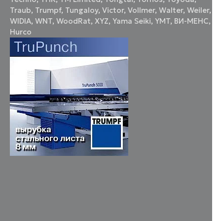
Traub
,
Trumpf
,
Tungaloy
,
Victor
,
Vollmer
,
Walter
,
Weiler
,
WIDIA
,
WNT
,
WoodRat
,
XYZ
,
Yama Seiki
,
YMT
,
ВИ-МЕНС
,
Нurco