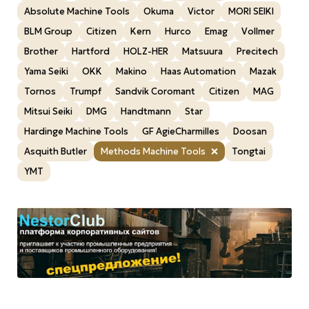
Absolute Machine Tools
Okuma
Victor
MORI SEIKI
BLM Group
Citizen
Kern
Нurco
Emag
Vollmer
Brother
Hartford
HOLZ-HER
Matsuura
Precitech
Yama Seiki
OKK
Makino
Haas Automation
Mazak
Tornos
Trumpf
Sandvik Coromant
Citizen
MAG
Mitsui Seiki
DMG
Handtmann
Star
Hardinge Machine Tools
GF AgieCharmilles
Doosan
Asquith Butler
Methods Machine Tools
Tongtai
YMT